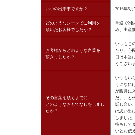
いつの出来事ですか？
2016年5月
どのようなシーンでご利用を
常連で2
頂いたお客様でしたか？
め、出産
いつもこ
お客様からどのような言葉を
たり、心
頂きましたか？
日は本当
うござい
いつもい
うになに
が臨月に
その言葉を頂くまでに
だ。」と
どのようなおもてなしをしまし
話し合い
たか？
は思い出
しました
待ちして
いとお伝