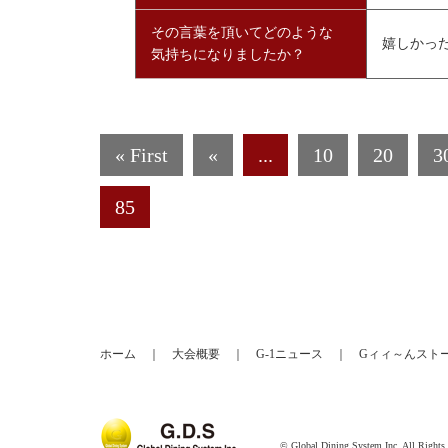
その言葉を頂いてどのような
嬉しかっ
気持ちになりましたか？
« First
«
...
10
20
3
85
ホーム
｜
大会概要
｜
G-1ニュース
｜
Gィィ～んスト
© Global Dining System Inc. All Rights