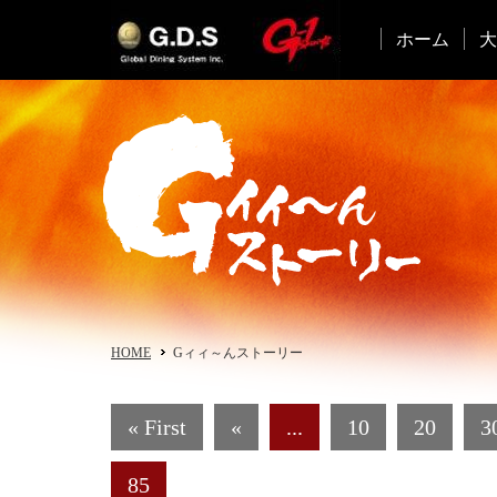
ホーム
大
HOME
Gィィ～んストーリー
« First
«
...
10
20
3
85